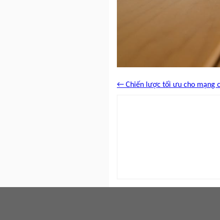
← Chiến lược tối ưu cho mạng c