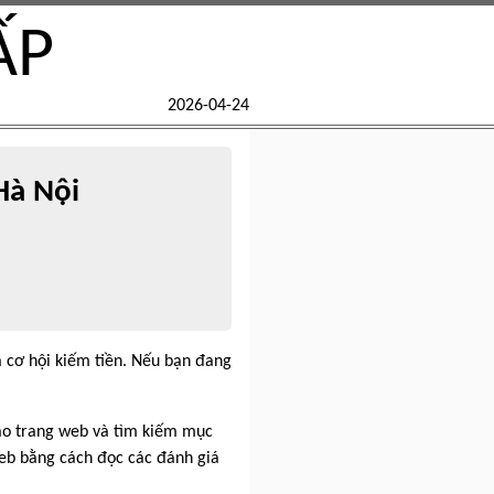
ẤP
2026-04-24
Hà Nội
 cơ hội kiếm tiền. Nếu bạn đang
vào trang web và tìm kiếm mục
web bằng cách đọc các đánh giá